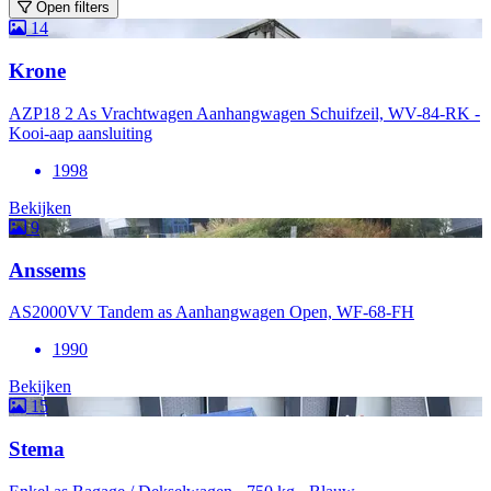
Open filters
14
Krone
AZP18 2 As Vrachtwagen Aanhangwagen Schuifzeil, WV-84-RK -
Kooi-aap aansluiting
1998
Bekijken
9
Anssems
AS2000VV Tandem as Aanhangwagen Open, WF-68-FH
1990
Bekijken
15
Stema