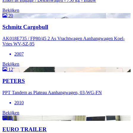
Enkel as Bagage / Dekselwagen - 750 kg - Blauw
Bekijken
20
Schmitz Cargobull
AK018E735 / FP80/45 2 As Vrachtwagen Aanhangwagen Koel-
Vries WV-SZ-95
2007
Bekijken
12
PETERS
PPT Tandem as Plateau Aanhangwagen, 03-WG-FN
2010
Bekijken
13
EURO TRAILER