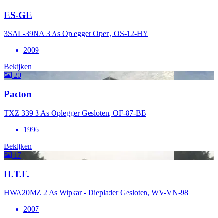
ES-GE
3SAL-39NA 3 As Oplegger Open, OS-12-HY
2009
Bekijken
20
Pacton
TXZ 339 3 As Oplegger Gesloten, OF-87-BB
1996
Bekijken
17
H.T.F.
HWA20MZ 2 As Wipkar - Dieplader Gesloten, WV-VN-98
2007