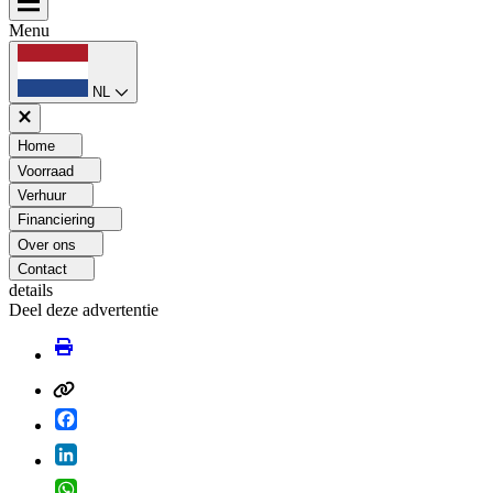
Menu
NL
Home
Voorraad
Verhuur
Financiering
Over ons
Contact
details
Deel deze advertentie
Facebook
LinkedIn
WhatsApp