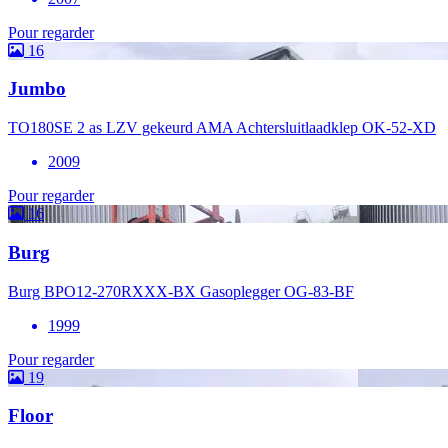
Pour regarder
16
Jumbo
TO180SE 2 as LZV gekeurd AMA Achtersluitlaadklep OK-52-XD
2009
Pour regarder
16
Burg
Burg BPO12-270RXXX-BX Gasoplegger OG-83-BF
1999
Pour regarder
19
Floor