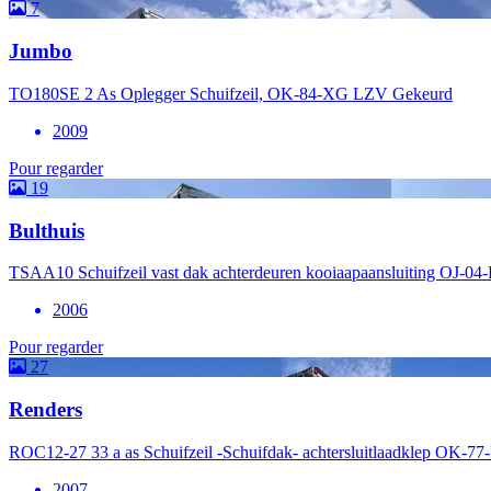
7
Jumbo
TO180SE 2 As Oplegger Schuifzeil, OK-84-XG LZV Gekeurd
2009
Pour regarder
19
Bulthuis
TSAA10 Schuifzeil vast dak achterdeuren kooiaapaansluiting OJ-0
2006
Pour regarder
27
Renders
ROC12-27 33 a as Schuifzeil -Schuifdak- achtersluitlaadklep OK-7
2007