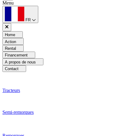
Menu
FR
Home
Action
Rental
Financement
A propos de nous
Contact
Tracteurs
Semi-remorques
Remorques