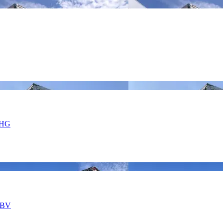
4-HG
7-BV